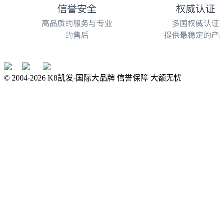
© 2004-
2026
K8凯发-国际大品牌 信誉保障 大额无忧