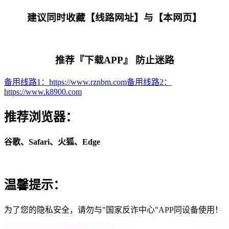
建议同时收藏【线路网址】与【本网页】
推荐『下载APP』 防止迷路
备用线路
1
：
https://www.rznbm.com
备用线路
2
：
https://www.k8900.com
推荐浏览器：
谷歌、Safari、火狐、Edge
温馨提示：
为了您的隐私安全，请勿与"国家反诈中心"APP同设备使用！