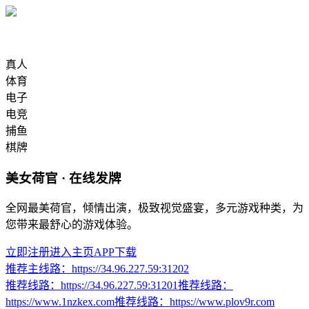
真人
体育
电子
电竞
捕鱼
棋牌
美女荷官 · 在线发牌
全网最美荷官，倾情出演，极致视觉盛宴，多元游戏种类，为
您带来最舒心的游戏体验。
立即注册
进入主页
APP下载
推荐主线路：
https://34.96.227.59:31202
推荐线路：
https://34.96.227.59:31201
推荐线路：
https://www.1nzkex.com
推荐线路：
https://www.plov9r.com