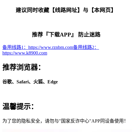
建议同时收藏【线路网址】与【本网页】
推荐『下载APP』 防止迷路
备用线路
1
：
https://www.rznbm.com
备用线路
2
：
https://www.k8900.com
推荐浏览器：
谷歌、Safari、火狐、Edge
温馨提示：
为了您的隐私安全，请勿与"国家反诈中心"APP同设备使用！