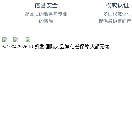
© 2004-
2026
K8凯发-国际大品牌 信誉保障 大额无忧