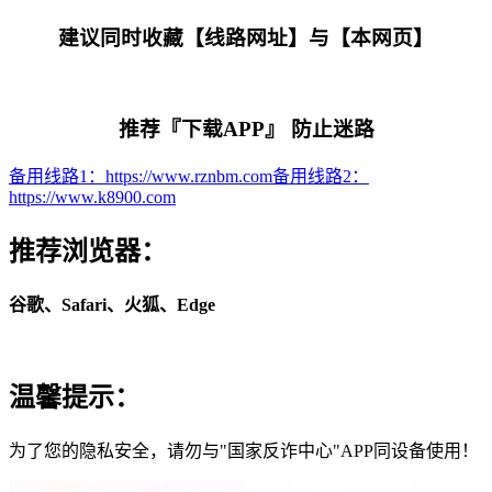
建议同时收藏【线路网址】与【本网页】
推荐『下载APP』 防止迷路
备用线路
1
：
https://www.rznbm.com
备用线路
2
：
https://www.k8900.com
推荐浏览器：
谷歌、Safari、火狐、Edge
温馨提示：
为了您的隐私安全，请勿与"国家反诈中心"APP同设备使用！