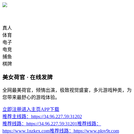
真人
体育
电子
电竞
捕鱼
棋牌
美女荷官 · 在线发牌
全网最美荷官，倾情出演，极致视觉盛宴，多元游戏种类，为
您带来最舒心的游戏体验。
立即注册
进入主页
APP下载
推荐主线路：
https://34.96.227.59:31202
推荐线路：
https://34.96.227.59:31201
推荐线路：
https://www.1nzkex.com
推荐线路：
https://www.plov9r.com