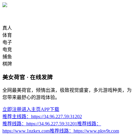
真人
体育
电子
电竞
捕鱼
棋牌
美女荷官 · 在线发牌
全网最美荷官，倾情出演，极致视觉盛宴，多元游戏种类，为
您带来最舒心的游戏体验。
立即注册
进入主页
APP下载
推荐主线路：
https://34.96.227.59:31202
推荐线路：
https://34.96.227.59:31201
推荐线路：
https://www.1nzkex.com
推荐线路：
https://www.plov9r.com