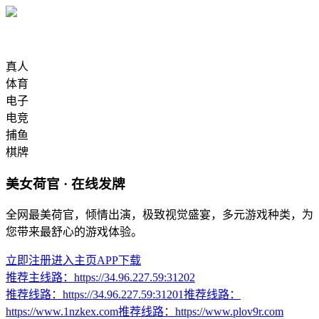
真人
体育
电子
电竞
捕鱼
棋牌
美女荷官 · 在线发牌
全网最美荷官，倾情出演，极致视觉盛宴，多元游戏种类，为
您带来最舒心的游戏体验。
立即注册
进入主页
APP下载
推荐主线路：
https://34.96.227.59:31202
推荐线路：
https://34.96.227.59:31201
推荐线路：
https://www.1nzkex.com
推荐线路：
https://www.plov9r.com