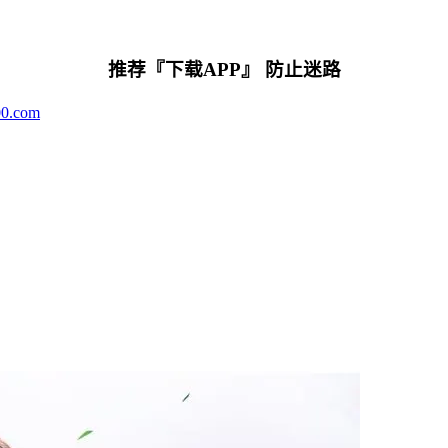
推荐『下载APP』 防止迷路
00.com