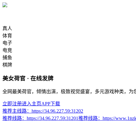
真人
体育
电子
电竞
捕鱼
棋牌
美女荷官 · 在线发牌
全网最美荷官，倾情出演，极致视觉盛宴，多元游戏种类，为
立即注册
进入主页
APP下载
推荐主线路：
https://34.96.227.59:31202
推荐线路：
https://34.96.227.59:31201
推荐线路：
https://www.1nz