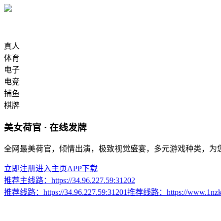
真人
体育
电子
电竞
捕鱼
棋牌
美女荷官 · 在线发牌
全网最美荷官，倾情出演，极致视觉盛宴，多元游戏种类，为
立即注册
进入主页
APP下载
推荐主线路：
https://34.96.227.59:31202
推荐线路：
https://34.96.227.59:31201
推荐线路：
https://www.1nz