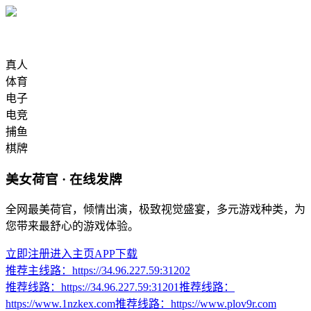
真人
体育
电子
电竞
捕鱼
棋牌
美女荷官 · 在线发牌
全网最美荷官，倾情出演，极致视觉盛宴，多元游戏种类，为
您带来最舒心的游戏体验。
立即注册
进入主页
APP下载
推荐主线路：
https://34.96.227.59:31202
推荐线路：
https://34.96.227.59:31201
推荐线路：
https://www.1nzkex.com
推荐线路：
https://www.plov9r.com