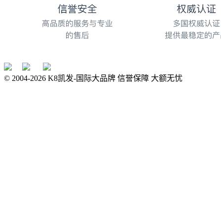
© 2004-
2026
K8凯发-国际大品牌 信誉保障 大额无忧