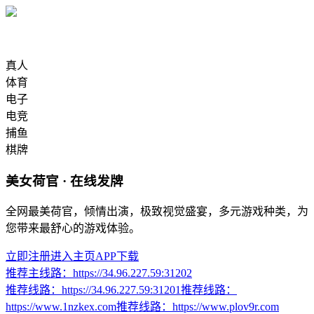
真人
体育
电子
电竞
捕鱼
棋牌
美女荷官 · 在线发牌
全网最美荷官，倾情出演，极致视觉盛宴，多元游戏种类，为
您带来最舒心的游戏体验。
立即注册
进入主页
APP下载
推荐主线路：
https://34.96.227.59:31202
推荐线路：
https://34.96.227.59:31201
推荐线路：
https://www.1nzkex.com
推荐线路：
https://www.plov9r.com