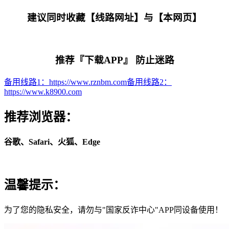
建议同时收藏【线路网址】与【本网页】
推荐『下载APP』 防止迷路
备用线路
1
：
https://www.rznbm.com
备用线路
2
：
https://www.k8900.com
推荐浏览器：
谷歌、Safari、火狐、Edge
温馨提示：
为了您的隐私安全，请勿与"国家反诈中心"APP同设备使用！