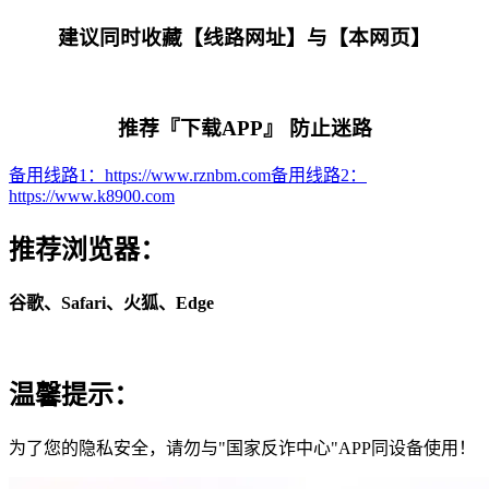
建议同时收藏【线路网址】与【本网页】
推荐『下载APP』 防止迷路
备用线路
1
：
https://www.rznbm.com
备用线路
2
：
https://www.k8900.com
推荐浏览器：
谷歌、Safari、火狐、Edge
温馨提示：
为了您的隐私安全，请勿与"国家反诈中心"APP同设备使用！