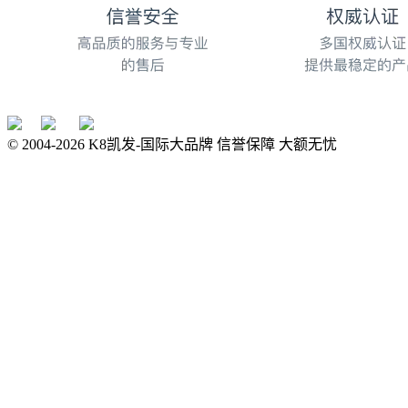
© 2004-
2026
K8凯发-国际大品牌 信誉保障 大额无忧