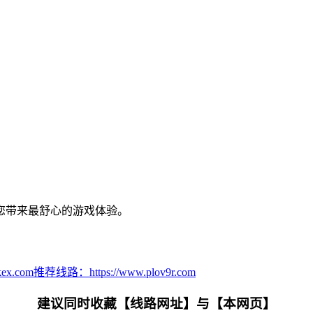
您带来最舒心的游戏体验。
kex.com
推荐线路：
https://www.plov9r.com
建议同时收藏【线路网址】与【本网页】